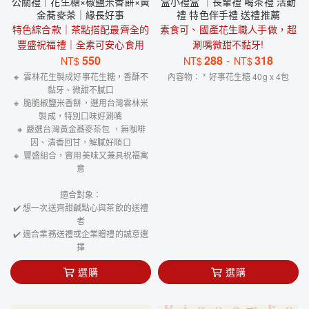
公關禮｜花生糖×椒鹽米香餅×黃
盒小禮盒 ｜長輩禮 喝茶禮 活動
金蕎麥茶｜緣長好事
禮 特色伴手禮 送禮推薦
特色綜合款｜茶點搭配最齊全的
素食可、國產花生職人手做，超
豐盛祝福禮｜全素可安心食用
涮嘴微甜不黏牙!
550
288
-
318
NT$
NT$
NT$
🔸 雲林花生製成好事花生糖，香酥不
內容物： * 好事花生糖 40g x 4包
黏牙、微甜不膩口
🔸 脆脆椒鹽米香餅，選用台灣雲林米
製成，特別口味好涮嘴
🔸 嚴選台灣黃金蕎麥茶包 ，無咖啡
因、清香回甘，解膩好順口
🔸 豐盛組合，實用美味又兼具祝福寓
意
適合對象：
✔️ 想一次送齊甜鹹點心與茶飲的送禮
者
✔️ 適合業務送禮或企業贈禮的誠意選
擇
選購
選購