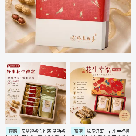
預購
長輩禮禮盒推薦 活動禮
預購
緣長好事｜花生幸福禮