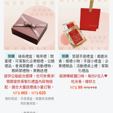
預購
緣長禮盒｜喝茶禮｜閨
預購
質感手提禮盒｜脆脆米
蜜禮，可客製化企業贈禮・公關
香｜婚禮小物｜手提小禮盒｜企
禮品・會員節慶禮・活動禮物・
業禮贈品｜活動禮桌上禮｜客製
教師節禮物・業務送禮
化禮品
提供公版組合選擇，也可依需求/
超涮嘴椒鹽口味，每份2包入💖
預算提供客製化禮盒內容物搭
吃米香，嫁好ㄤ
配，適合大量送禮或小量訂製。
99
NT$
110
NT$
465
-
625
NT$
NT$
簡約質感、手提禮盒，節慶與商務應
用的萬用款。
｜推薦用途｜