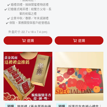
✔️ 婚禮回禮、姊妹閨蜜禮物送禮
✔️ 訂婚儀式喝茶禮｜給雙方父母、長
輩的祝福之禮
✔️ 企業中秋／春節／年末感謝禮
✔️ 保險、業務開發與客戶經營禮品
外盒尺寸: 22.7 x 18 x 7.4 (cm)
選購
選購
預購
喝茶禮《黃金萬兩金磚
預購
好事花生幸福小禮盒｜