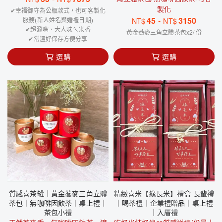
製化
✔幸福御守為公版款式，也可客製化
45
-
3150
服務(新人姓名與婚禮日期)
NT$
NT$
✔超涮嘴、大人味ㄟ米香
黃金蕎麥三角立體茶包x2/ 份
✔常溫好保存方便分享
選購
選購
質感喜茶罐｜黃金蕎麥三角立體
精緻喜米【緣長米】禮盒 長輩禮
茶包｜無咖啡因飲茶｜桌上禮｜
｜喝茶禮｜企業禮贈品｜桌上禮
茶包小禮
｜入厝禮