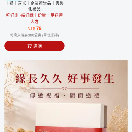
上禮｜喜米｜企業禮贈品｜客製
化禮品
吃好米~結好緣｜份量十足送禮
大方
79
NT$
每塊米磚為300公克 (單塊米磚)
選購