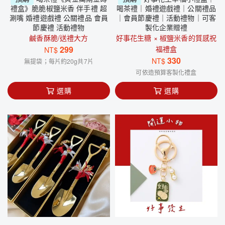
禮盒》脆脆椒鹽米香 伴手禮 超
喝茶禮｜婚禮遊戲禮｜公關禮品
涮嘴 婚禮遊戲禮 公關禮品 會員
｜會員節慶禮｜活動禮物｜可客
節慶禮 活動禮物
製化企業贈禮
鹹香酥脆/送禮大方
好事花生糖 × 椒鹽米香的質感祝
299
福禮盒
NT$
330
NT$
無提袋；每片約20g共7片
可依造預算客製化禮盒
選購
選購