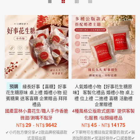
預購
緣長好事【喜糖】好事
人氣婚禮小物【好事花生糖原
花生糖原味 桌上禮 婚禮小物 迎
味】 客製化禮品 婚禮小物 桌上
賓糖果 送客喜糖 企業贈品 拜拜
禮 位上禮 二進禮 喜糖 活動禮
禮品
企業贈禮
國產雲林小農花生/職人手作香脆
4種風格公版款式選擇/ 提供客製
微甜/涮嘴不黏牙
化服務 /似顏繪禮品
29
-
9642
45
-
14175
NT$
NT$
NT$
NT$
✔小巧包方便分享✔2款品牌祝福語款
✔下單時可在備註指定需要的款式✔無
式混搭出貨
添加防腐劑✔常溫好保存✔口感香脆✔