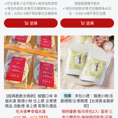
✔花生香氣十足不黏牙✔無添加防腐劑
微甜超涮嘴不黏牙
✔每包內容物:好事花生糖原味20±5%
✔每包內容物:好事花生糖原味40公
公克；大約2-3塊不等好事花生糖原味
克，大約4-6塊不等花生糖
選購
選購
【經典脆脆米香餅】椒鹽口味 幸
預購
茶包小禮｜婚禮小物/活
福米滿 婚禮小物 位上禮 企業禮
動禮贈/企業贈禮【台灣黃金蕎麥
贈品 活動禮 桌上禮 客製化禮品
茶】
吃米香💖幸福米滿
限時優惠/每份茶包2入/ 喜茶/三
35
-
7875
角立體茶包/無咖啡因飲茶/可客
NT$
NT$