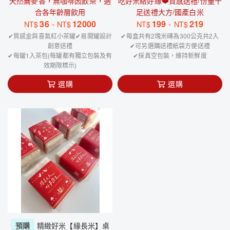
天然蕎麥香，無咖啡因飲茶，適
吃好米結好緣❤️質感送禮/份量十
合各年齡層飲用
足送禮大方/國產白米
36
-
12000
199
-
219
NT$
NT$
NT$
NT$
✔質感金與喜氣紅小茶罐✔易開罐設計
✔每盒共有2塊米磚為300公克共2入
創意送禮
✔可另選購送禮紙袋方便送禮
✔每罐1入茶包(每罐都有獨立包裝及有
✔採真空包裝，維持新鮮度
效期限標示)
選購
選購
預購
精緻好米【緣長米】桌