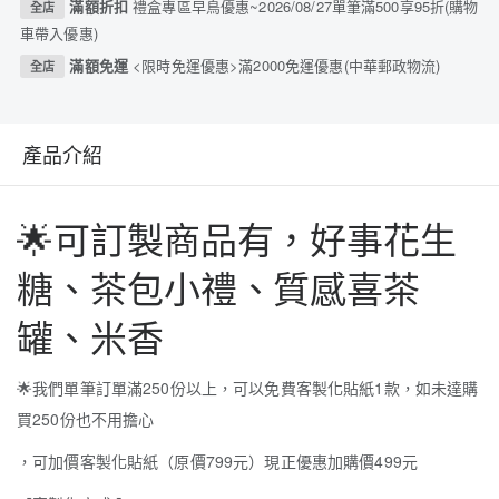
滿額折扣
禮盒專區早鳥優惠~2026/08/27單筆滿500享95折(購物
全店
車帶入優惠)
滿額免運
<限時免運優惠>滿2000免運優惠(中華郵政物流)
全店
產品介紹
🌟
可訂製商品有，好事花生
糖、茶包小禮、質感喜茶
罐、米香
🌟
我們單筆訂單滿250份以上，可以免費客製化貼紙1款，如未達購
買250份也不用擔心
，可加價客製化貼紙（原價799元）現正優惠加購價499元