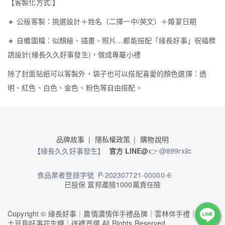
【客製化方式:】
🔸
公版客製：挑選設計＋姓名（二擇一中/英文）＋婚宴日期
🔸
自備圖檔：似顏繪、插畫、照片…都能搭配「緣長好事」祝福標
語設計(緣長久久好事發生)，做成專屬小禮
除了封面貼紙可以客製外，袋子也可以搭配喜愛的顏色選擇：透
明、紅色、白色、金色、粉色等自由搭配。
品牌故事
隱私權政策
購物說明
【緣長久久好事發生】
官方 LINE@
👉
@899rxilc
食品業者登錄字號 P-202307721-00000-6
已投保 富邦產險1000萬責任險
Copyright
©
緣長好事｜農情濃情伴手禮品牌｜雲林伴手禮｜雲林
土豆鳥好事花生糖｜送禮首選 All Rights Reserved.